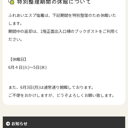
特別整理期間の休館について
ふれあいエスプ塩竈は、下記期間を特別整理のため休館いた
します。
期間中の返却は、
1
階正面出入口横のブックポストをご利用く
ださい。
【休館日】
6
月４日
(
火
)
～
5
日
(
水
)
また、
6
月
3
日
(
月
)
は通常通り開館しております。
ご不便をおかけしますが、どうぞよろしくお願い致します。
お知らせ