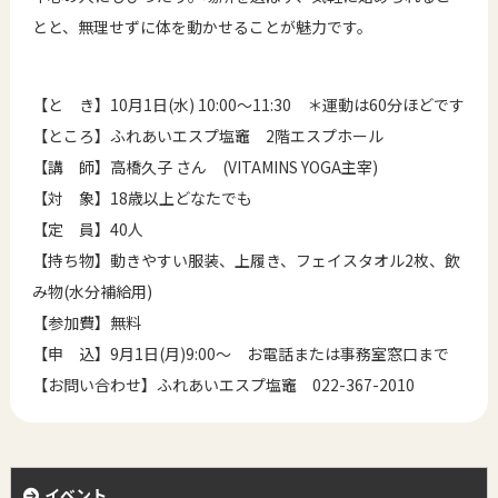
とと、無理せずに体を動かせることが魅力です。
【と き】10月1日(水) 10:00～11:30 ＊運動は60分ほどです
【ところ】ふれあいエスプ塩竈 2階エスプホール
【講 師】高橋久子 さん (VITAMINS YOGA主宰)
【対 象】18歳以上どなたでも
【定 員】40人
【持ち物】動きやすい服装、上履き、フェイスタオル2枚、飲
み物(水分補給用)
【参加費】無料
【申 込】9月1日(月)9:00～ お電話または事務室窓口まで
【お問い合わせ】ふれあいエスプ塩竈 022-367-2010
イベント